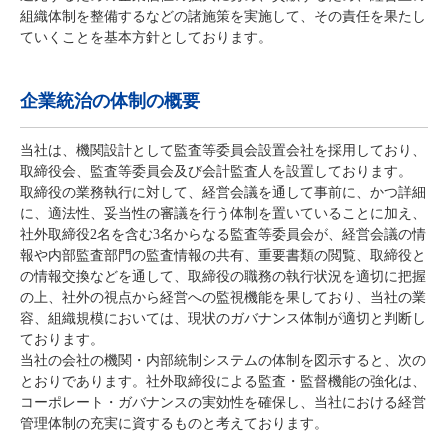
組織体制を整備するなどの諸施策を実施して、その責任を果たし
ていくことを基本方針としております。
企業統治の体制の概要
当社は、機関設計として監査等委員会設置会社を採用しており、
取締役会、監査等委員会及び会計監査人を設置しております。
取締役の業務執行に対して、経営会議を通して事前に、かつ詳細
に、適法性、妥当性の審議を行う体制を置いていることに加え、
社外取締役2名を含む3名からなる監査等委員会が、経営会議の情
報や内部監査部門の監査情報の共有、重要書類の閲覧、取締役と
の情報交換などを通して、取締役の職務の執行状況を適切に把握
の上、社外の視点から経営への監視機能を果しており、当社の業
容、組織規模においては、現状のガバナンス体制が適切と判断し
ております。
当社の会社の機関・内部統制システムの体制を図示すると、次の
とおりであります。社外取締役による監査・監督機能の強化は、
コーポレート・ガバナンスの実効性を確保し、当社における経営
管理体制の充実に資するものと考えております。