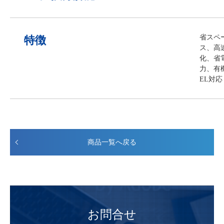
省スペ
特徴
ス、高
化、省
力、有
EL対応
商品一覧へ戻る
お問合せ