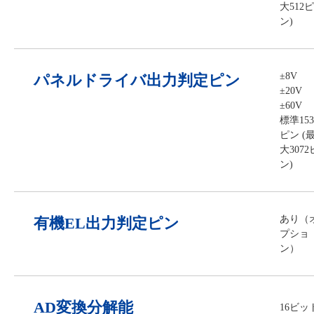
大512ピ
ン)
±8V
パネルドライバ出力判定ピン
±20V
±60V
標準153
ピン (
大3072
ン)
あり（
有機EL出力判定ピン
プショ
ン）
AD変換分解能
16ビッ