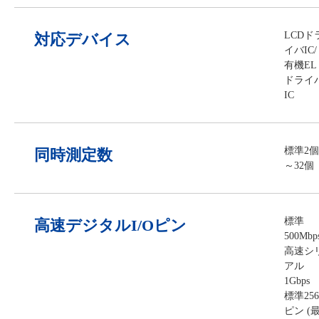
LCDド
対応デバイス
イバIC/
有機EL
ドライ
IC
標準2個
同時測定数
～32個
標準
高速デジタルI/Oピン
500Mbps
高速シ
アル
1Gbps
標準256
ピン (